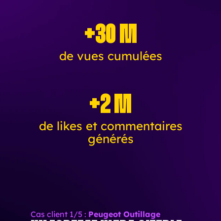
+30 M
de vues cumulées
+2 M
de likes et commentaires
générés
Cas client 1/5 :
Peugeot Outillage