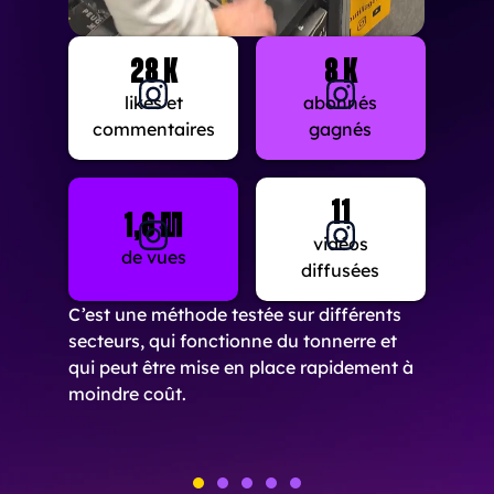
28 k
8 k
likes et
abonnés
commentaires
gagnés
11
1,6 m
vidéos
de vues
diffusées
C’est une méthode testée sur différents
secteurs, qui fonctionne du tonnerre et
qui peut être mise en place rapidement à
moindre coût.