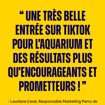
“
Une
très
belle
entrée
sur
TikTok
pour
l’Aquarium
et
des
résultats
plus
qu’encourageants
et
prometteurs
!
”
- Lauriane Carel, Responsable Marketing Parcs de